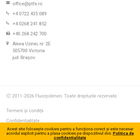
office@ptfe.ro
+4 0722 435 089
+4 0268 241 852
+40 268 242 700
Aleea Uzinei, nr. 2E
505700 Victoria
jud. Brașov
Ⓒ
2011-2026
Fluorpolimeri
. Toate drepturile rezervate.
Termeni și condiții
Confidențialitate
Acest site folosește cookies pentru a funcționa corect și este necesar
Cookies
acordul explicit pentru a plasa cookies pe dispozitivul dvs.
Politica de
confidențialitate