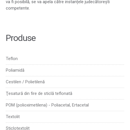
va fi posibilă, se va apela către instanțele judecătorești
competente.
Produse
Teflon
Poliamidă
Cestilen / Polietilenă
Ţesatură din fire de sticlă teflonată
POM (polioximetilena) - Poliacetal, Ertacetal
Textolit
Sticlotextolit