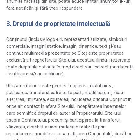
anumite facilități din site, poate aduce limitări anumitor IP-uri,
fără notificări și fără vreo răspundere.
3. Dreptul de proprietate intelectuală
Conținutul (inclusiv logo-uri, reprezentări stilizate, simboluri
comerciale, imagini statice, imagini dinamice, text și/sau
conținut multimedia prezentate pe Site) este proprietatea
exclusivă a Proprietarului Site-ului, acestuia fiindu-i rezervate
toate drepturile obținute în mod direct sau indirect (prin licențe
de utilizare și/sau publicare).
Utilizatorului nu îi este permisă copierea, distribuirea,
publicarea, transferul către terțe părți, modificarea și/sau
alterarea, utilizarea, expunerea, includerea oricărui Conținut în
orice alt context în afara Site-ului, îndepărtarea însemnelor
care semnifică dreptul de autor al Proprietarului Site-ului
asupra Conținutului, precum și participarea la transferul,
vânzarea, distribuția unor materiale realizate prin
reproducerea, modificarea sau afișarea Conținutului, decât cu