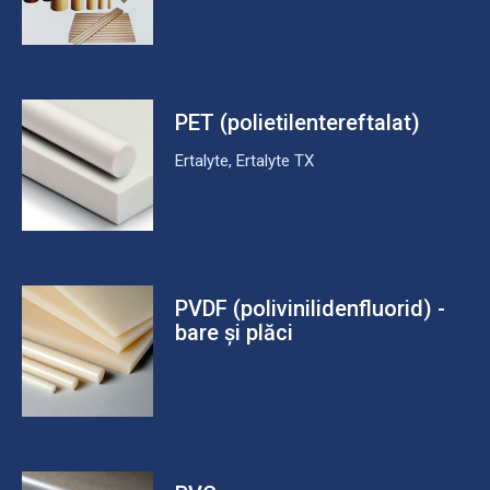
PET (polietilentereftalat)
Ertalyte, Ertalyte TX
PVDF (polivinilidenfluorid) -
bare și plăci