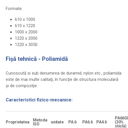
Formate:
610 x 1000
610 x 1220
1000 x 2000
1220 x 2000
1220 x 3050
Fișă tehnică - Poliamidă
Cunoscută si sub denumirea de duramid, nylon etc., poliamida
este de mai multe calitaţi, în funcţie de structura moleculară
şi de compoziţie.
Caracteristici fizico-mecanice:
PA66G
Metoda
Proprietatea
unitate
PA.6
PA6.6
PA4.6
(30%
ISO
sticlă)