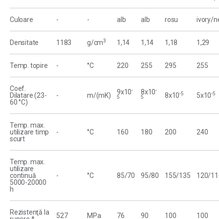
Culoare
-
-
alb
alb
rosu
ivory/n
3
Densitate
1183
g/cm
1,14
1,14
1,18
1,29
Temp. topire
-
°C
220
255
295
255
Coef.
-
-
9x10
8x10
-5
-5
Dilatare (23-
-
m/(mK)
8x10
5x10
5
5
60 °C)
Temp. max.
utilizare timp
-
°C
160
180
200
240
scurt
Temp. max.
utilizare
continuă
-
°C
85/70
95/80
155/135
120/11
5000-20000
h
Rezistenţă la
527
MPa
76
90
100
100