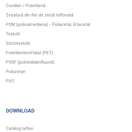
Cestilen / Polietilenă
Ţesatură din fire de sticlă teflonată
POM (polioximetilena) - Poliacetal, Ertacetal
Textolit
Sticlotextolit
Polietilentereftalat (PET)
PVDF (polivinilidenfluorid)
Poliuretan
PVC
DOWNLOAD
Catalog teflon