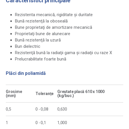
Caracterisitici principale
Rezistenta mecanică, rigiditate şi duritate
Bună rezistenţă la oboseală
Bune proprietaţi de amortizare mecanică
Proprietaţi bune de alunecare
Bună rezistenţă la uzură
Bun dielectric
Rezistenţă bună la radiaţii gama şi radiaţii cu raze X
Prelucrabilitate foarte bună
Plăci din poliamidă
Grosime
Greutate placă 610 x 1000
Toleranțe
(mm)
(kg/buc.)
0,5
0 - 0,08
0,630
1
0 - 0,1
1,000