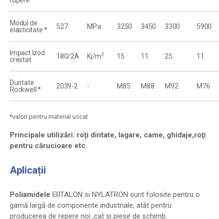
rupere *
Modul de
527
MPa
3250
3450
3300
5900
elasticitate *
Impact Izod
2
180/2A
Kj/m
15
11
25
11
crestat
Duritate
2039-2
-
M85
M88
M92
M76
Rockwell *
*valori pentru material uscat
Principale utilizări: roţi dintate, lagare, came, ghidaje,roţi
pentru cărucioare etc.
Aplicații
Poliamidele
ERTALON si NYLATRON sunt folosite pentru o
gamă largă de componente industriale, atăt pentru
producerea de repere noi ,cat şi piese de schimb.