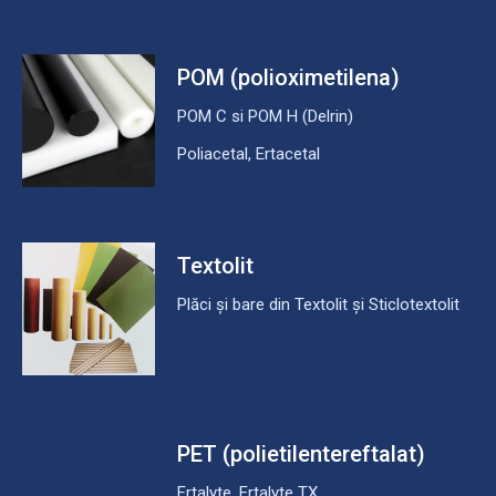
POM (polioximetilena)
POM C si POM H (Delrin)
Poliacetal, Ertacetal
Textolit
Plăci și bare din Textolit și Sticlotextolit
PET (polietilentereftalat)
Ertalyte, Ertalyte TX