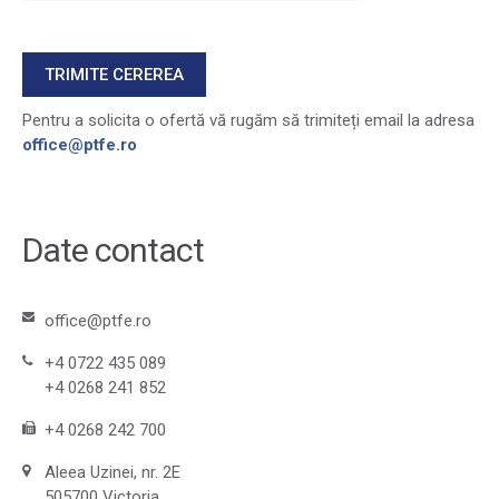
Pentru a solicita o ofertă vă rugăm să trimiteți email la adresa
office@ptfe.ro
Date contact
office@ptfe.ro
+4 0722 435 089
+4 0268 241 852
+4 0268 242 700
Aleea Uzinei, nr. 2E
505700 Victoria