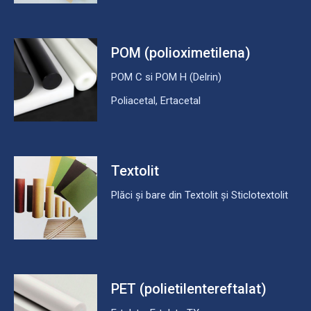
POM (polioximetilena)
POM C si POM H (Delrin)
Poliacetal, Ertacetal
Textolit
Plăci și bare din Textolit și Sticlotextolit
PET (polietilentereftalat)