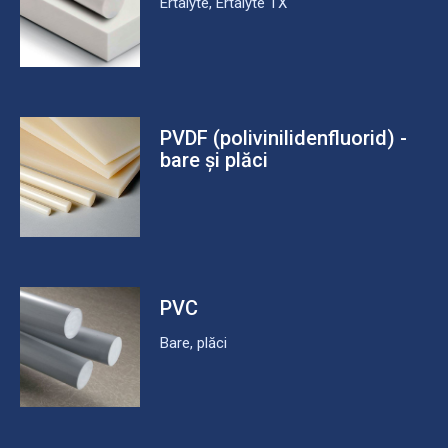
Ertalyte, Ertalyte TX
PVDF (polivinilidenfluorid) -
bare și plăci
PVC
Bare, plăci