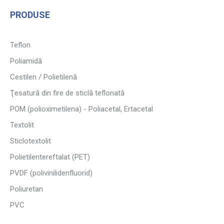
PRODUSE
Teflon
Poliamidă
Cestilen / Polietilenă
Ţesatură din fire de sticlă teflonată
POM (polioximetilena) - Poliacetal, Ertacetal
Textolit
Sticlotextolit
Polietilentereftalat (PET)
PVDF (polivinilidenfluorid)
Poliuretan
PVC